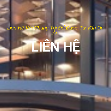
Liên Hệ Với Chúng Tôi Để Được Tư Vấn Dự
Án
LIÊN HỆ